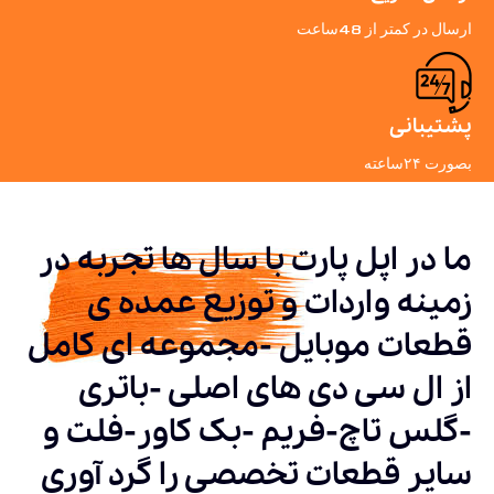
ارسال در کمتر از 48ساعت
پشتیبانی
بصورت ۲۴ساعته
ما در اپل پارت با سال ها تجربه در
زمینه واردات و توزیع عمده ی
قطعات موبایل -مجموعه ای کامل
از ال سی دی های اصلی -باتری
-گلس تاچ-فریم -بک کاور-فلت و
سایر قطعات تخصصی را گرد آوری