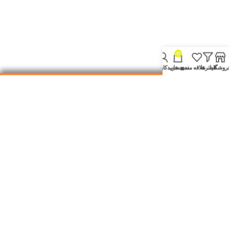
0
روشگاه
فیلترها
علاقه مندی
سبد خرید
حساب کاربری من
تضمین اصالت کالا
با بهترین کیفیت و اورجینال
ارسال سریع
ارسال در کمتر از 48ساعت