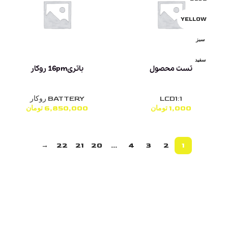
YELLOW
سبز
سفید
تست محصول
باتری16pm روکار
LCD1:1
BATTERY روکار
1,000
تومان
6,850,000
تومان
→
22
21
20
…
4
3
2
1