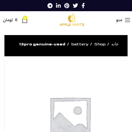
0
منو
0
تومان
خانه
Shop
battery
13pro genuine-used