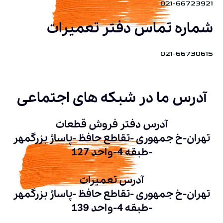
021-66723921
شماره تماس دفتر تعمیرات
021-66730615
آدرس ما در شبکه های اجتماعی
آدرس دفتر فروش قطعات
تهران-خ جمهوری -تقاطع حافظ -پاساژ بزرگمهر
-طبقه 4-واحد 127
آدرس تعمیرات
تهران-خ جمهوری -تقاطع حافظ -پاساژ بزرگمهر
-طبقه 4-واحد 139