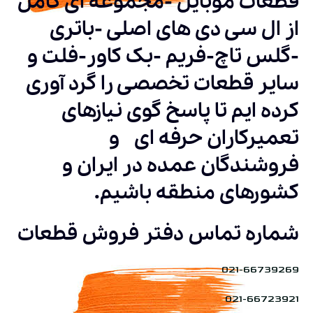
قطعات موبایل -مجموعه ای کامل
از ال سی دی های اصلی -باتری
-گلس تاچ-فریم -بک کاور-فلت و
سایر قطعات تخصصی را گرد آوری
کرده ایم تا پاسخ گوی نیازهای
تعمیرکاران حرفه ای و
فروشندگان عمده در ایران و
کشورهای منطقه باشیم.
شماره تماس دفتر فروش قطعات
021-66739269
021-66723921