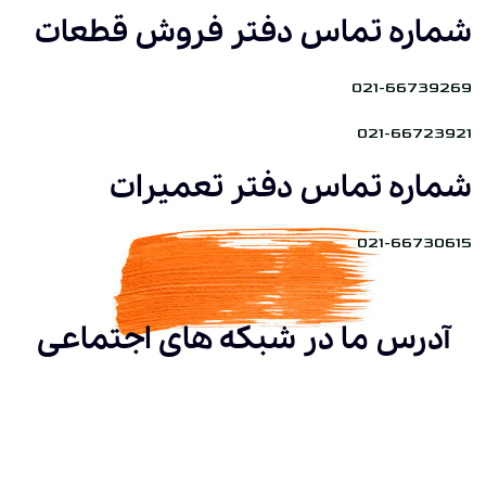
شماره تماس دفتر فروش قطعات
021-66739269
021-66723921
شماره تماس دفتر تعمیرات
021-66730615
آدرس ما در شبکه های اجتماعی