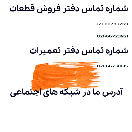
شماره تماس دفتر فروش قطعات
021-66739269
021-66723921
شماره تماس دفتر تعمیرات
021-66730615
آدرس ما در شبکه های اجتماعی