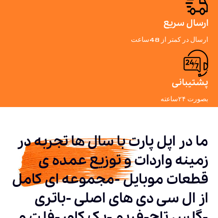
ارسال سریع
ارسال در کمتر از 48ساعت
پشتیبانی
بصورت ۲۴ساعته
ما در اپل پارت با سال ها تجربه در
زمینه واردات و توزیع عمده ی
قطعات موبایل -مجموعه ای کامل
از ال سی دی های اصلی -باتری
-گلس تاچ-فریم -بک کاور-فلت و