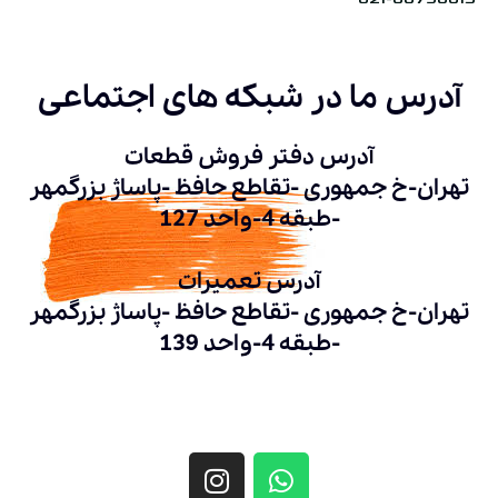
آدرس ما در شبکه های اجتماعی
آدرس دفتر فروش قطعات
تهران-خ جمهوری -تقاطع حافظ -پاساژ بزرگمهر
-طبقه 4-واحد 127
آدرس تعمیرات
تهران-خ جمهوری -تقاطع حافظ -پاساژ بزرگمهر
-طبقه 4-واحد 139