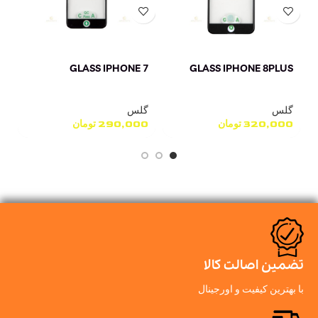
GLASS IPHONE 8PLUS
GLASS IPHONE 7
گل
گلس
گلس
گ
320,000
تومان
290,000
تومان
0
تضمین اصالت کالا
با بهترین کیفیت و اورجینال