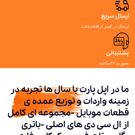
ارسال سریع
ارسال در کمتر از 48ساعت
پشتیبانی
بصورت ۲۴ساعته
ما در اپل پارت با سال ها تجربه در
زمینه واردات و توزیع عمده ی
قطعات موبایل -مجموعه ای کامل
از ال سی دی های اصلی -باتری