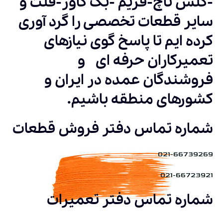
-گلس تاچ-فریم -بک کاور-فلت و
سایر قطعات تخصصی را گرد آوری
کرده ایم تا پاسخ گوی نیازهای
تعمیرکاران حرفه ای و
فروشندگان عمده در ایران و
کشورهای منطقه باشیم.
شماره تماس دفتر فروش قطعات
021-66739269
021-66723921
شماره تماس دفتر تعمیرات