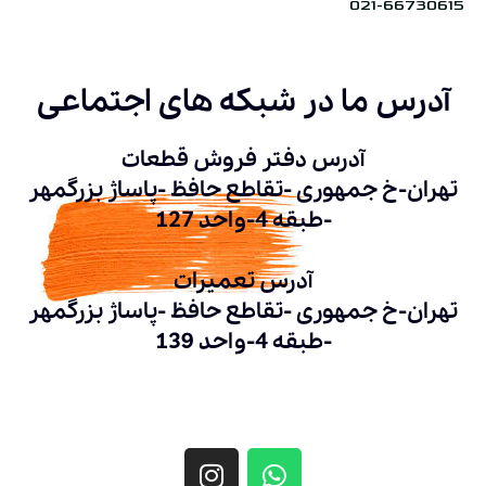
021-66730615
آدرس ما در شبکه های اجتماعی
آدرس دفتر فروش قطعات
تهران-خ جمهوری -تقاطع حافظ -پاساژ بزرگمهر
-طبقه 4-واحد 127
آدرس تعمیرات
تهران-خ جمهوری -تقاطع حافظ -پاساژ بزرگمهر
-طبقه 4-واحد 139