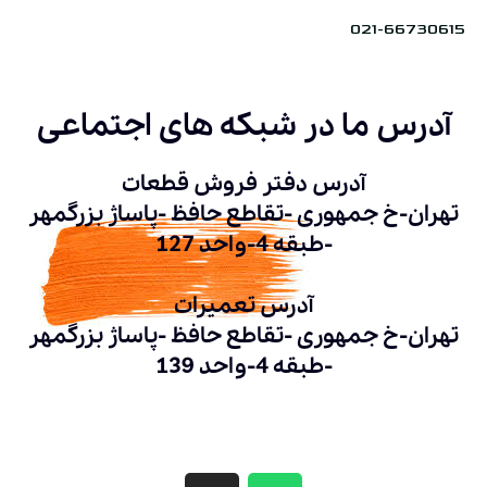
021-66730615
آدرس ما در شبکه های اجتماعی
آدرس دفتر فروش قطعات
تهران-خ جمهوری -تقاطع حافظ -پاساژ بزرگمهر
-طبقه 4-واحد 127
آدرس تعمیرات
تهران-خ جمهوری -تقاطع حافظ -پاساژ بزرگمهر
-طبقه 4-واحد 139