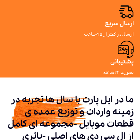
ارسال سریع
ارسال در کمتر از 48ساعت
پشتیبانی
بصورت ۲۴ساعته
ما در اپل پارت با سال ها تجربه در
زمینه واردات و توزیع عمده ی
قطعات موبایل -مجموعه ای کامل
از ال سی دی های اصلی -باتری