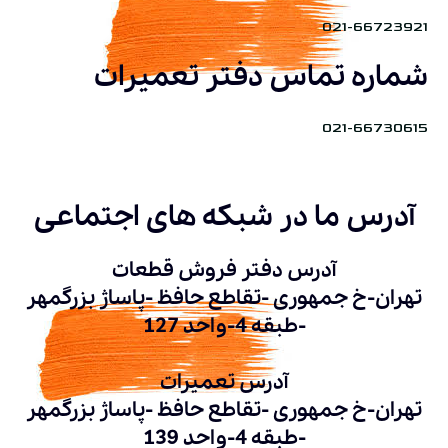
021-66723921
شماره تماس دفتر تعمیرات
021-66730615
آدرس ما در شبکه های اجتماعی
آدرس دفتر فروش قطعات
تهران-خ جمهوری -تقاطع حافظ -پاساژ بزرگمهر
-طبقه 4-واحد 127
آدرس تعمیرات
تهران-خ جمهوری -تقاطع حافظ -پاساژ بزرگمهر
-طبقه 4-واحد 139