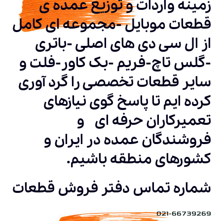
زمینه واردات و توزیع عمده ی
قطعات موبایل -مجموعه ای کامل
از ال سی دی های اصلی -باتری
-گلس تاچ-فریم -بک کاور-فلت و
سایر قطعات تخصصی را گرد آوری
کرده ایم تا پاسخ گوی نیازهای
تعمیرکاران حرفه ای و
فروشندگان عمده در ایران و
کشورهای منطقه باشیم.
شماره تماس دفتر فروش قطعات
021-66739269