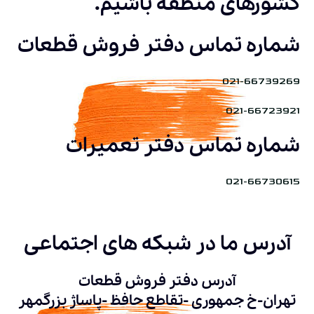
کشورهای منطقه باشیم.
شماره تماس دفتر فروش قطعات
021-66739269
021-66723921
شماره تماس دفتر تعمیرات
021-66730615
آدرس ما در شبکه های اجتماعی
آدرس دفتر فروش قطعات
تهران-خ جمهوری -تقاطع حافظ -پاساژ بزرگمهر