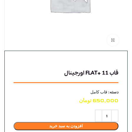
بزرگنمایی تصویر
قاب 11 +FLAT اورجینال
دسته:
قاب کامل
650,000
تومان
افزودن به سبد خرید