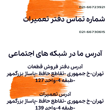
021-66723921
شماره تماس دفتر تعمیرات
021-66730615
آدرس ما در شبکه های اجتماعی
آدرس دفتر فروش قطعات
تهران-خ جمهوری -تقاطع حافظ -پاساژ بزرگمهر
-طبقه 4-واحد 127
آدرس تعمیرات
تهران-خ جمهوری -تقاطع حافظ -پاساژ بزرگمهر
-طبقه 4-واحد 139