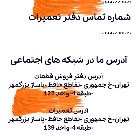
021-66723921
شماره تماس دفتر تعمیرات
021-66730615
آدرس ما در شبکه های اجتماعی
آدرس دفتر فروش قطعات
تهران-خ جمهوری -تقاطع حافظ -پاساژ بزرگمهر
-طبقه 4-واحد 127
آدرس تعمیرات
تهران-خ جمهوری -تقاطع حافظ -پاساژ بزرگمهر
-طبقه 4-واحد 139