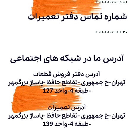
021-66723921
شماره تماس دفتر تعمیرات
021-66730615
آدرس ما در شبکه های اجتماعی
آدرس دفتر فروش قطعات
تهران-خ جمهوری -تقاطع حافظ -پاساژ بزرگمهر
-طبقه 4-واحد 127
آدرس تعمیرات
تهران-خ جمهوری -تقاطع حافظ -پاساژ بزرگمهر
-طبقه 4-واحد 139