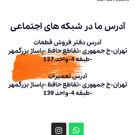
آدرس ما در شبکه های اجتماعی
آدرس دفتر فروش قطعات
تهران-خ جمهوری -تقاطع حافظ -پاساژ بزرگمهر
-طبقه 4-واحد 127
آدرس تعمیرات
تهران-خ جمهوری -تقاطع حافظ -پاساژ بزرگمهر
-طبقه 4-واحد 139