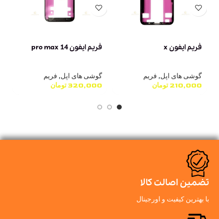
فریم ایفون x
فریم ایفون 14 pro max
فر
گوشی های اپل
,
فریم
گوشی های اپل
,
فریم
گ
210,000
تومان
320,000
تومان
0
تضمین اصالت کالا
با بهترین کیفیت و اورجینال