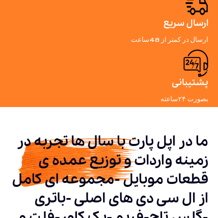
ارسال سریع
ارسال در کمتر از 48ساعت
پشتیبانی
بصورت ۲۴ساعته
ما در اپل پارت با سال ها تجربه در
زمینه واردات و توزیع عمده ی
قطعات موبایل -مجموعه ای کامل
از ال سی دی های اصلی -باتری
-گلس تاچ-فریم -بک کاور-فلت و