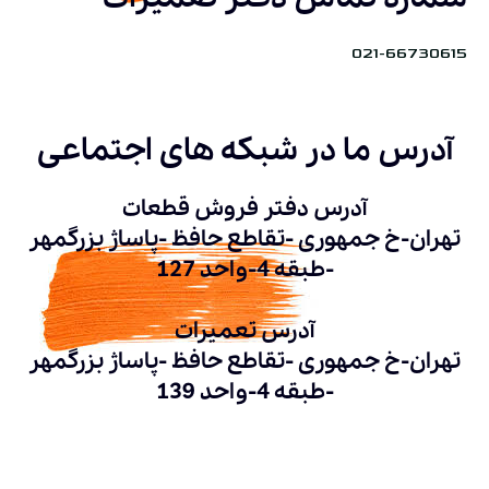
021-66730615
آدرس ما در شبکه های اجتماعی
آدرس دفتر فروش قطعات
تهران-خ جمهوری -تقاطع حافظ -پاساژ بزرگمهر
-طبقه 4-واحد 127
آدرس تعمیرات
تهران-خ جمهوری -تقاطع حافظ -پاساژ بزرگمهر
-طبقه 4-واحد 139