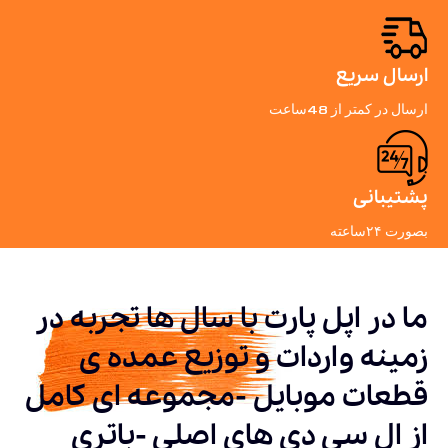
ارسال سریع
ارسال در کمتر از 48ساعت
پشتیبانی
بصورت ۲۴ساعته
ما در اپل پارت با سال ها تجربه در
زمینه واردات و توزیع عمده ی
قطعات موبایل -مجموعه ای کامل
از ال سی دی های اصلی -باتری