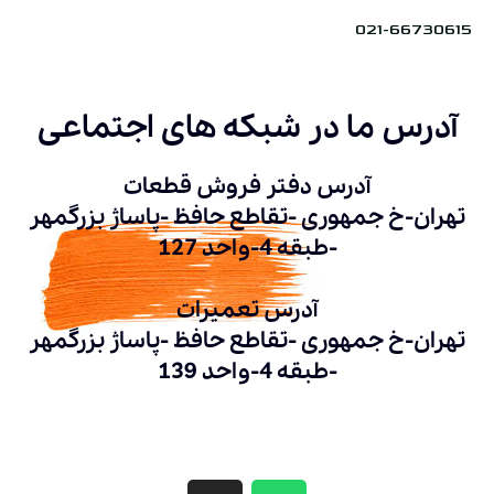
021-66730615
آدرس ما در شبکه های اجتماعی
آدرس دفتر فروش قطعات
تهران-خ جمهوری -تقاطع حافظ -پاساژ بزرگمهر
-طبقه 4-واحد 127
آدرس تعمیرات
تهران-خ جمهوری -تقاطع حافظ -پاساژ بزرگمهر
-طبقه 4-واحد 139