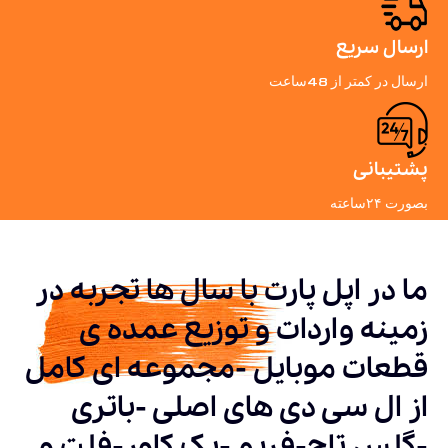
ارسال سریع
ارسال در کمتر از 48ساعت
پشتیبانی
بصورت ۲۴ساعته
ما در اپل پارت با سال ها تجربه در
زمینه واردات و توزیع عمده ی
قطعات موبایل -مجموعه ای کامل
از ال سی دی های اصلی -باتری
-گلس تاچ-فریم -بک کاور-فلت و