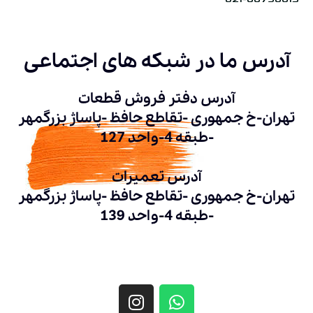
آدرس ما در شبکه های اجتماعی
آدرس دفتر فروش قطعات
تهران-خ جمهوری -تقاطع حافظ -پاساژ بزرگمهر
-طبقه 4-واحد 127
آدرس تعمیرات
تهران-خ جمهوری -تقاطع حافظ -پاساژ بزرگمهر
-طبقه 4-واحد 139