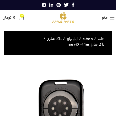
0
منو
0
تومان
خانه
Shop
اپل واچ
داک شارژ
داک شارژ seri7-41m