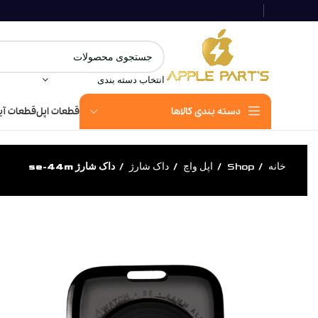
انتخاب دسته بندی
دسته بندی کالاها
قطعات اپل
قطعات آی
خانه
Shop
اپل واچ
داک شارژ
داک شارژ se-44m