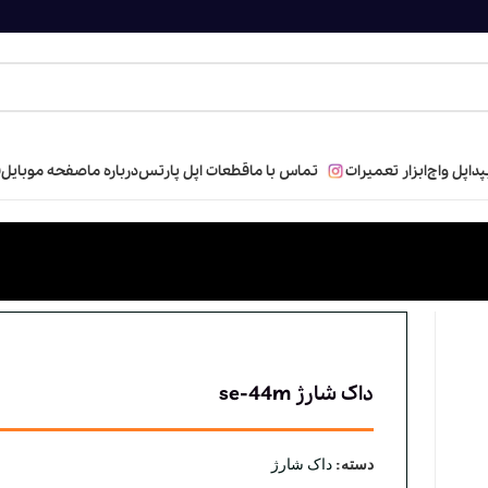
پد
اپل واچ
ابزار تعمیرات
تماس با ما
قطعات اپل پارتس
درباره ما
صفحه موبایل
ف
داک شارژ se-44m
دسته:
داک شارژ