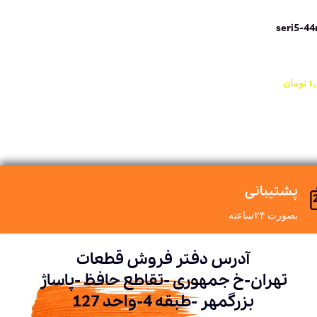
1
تومان
پشتیبانی
بصورت ۲۴ساعته
آدرس دفتر فروش قطعات
تهران-خ جمهوری -تقاطع حافظ -پاساژ
بزرگمهر -طبقه 4-واحد 127