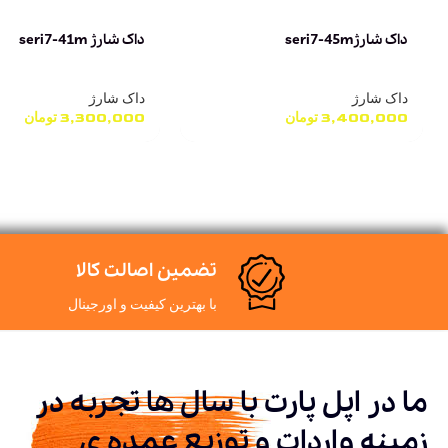
داک شارژseri7-45m
داک شارژ seri7-41m
داک شارژ
داک شارژ
3,400,000
تومان
3,300,000
تومان
تضمین اصالت کالا
با بهترین کیفیت و اورجینال
ما در اپل پارت با سال ها تجربه در
زمینه واردات و توزیع عمده ی