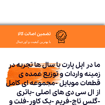
تضمین اصالت کالا
با بهترین کیفیت و اورجینال
ما در اپل پارت با سال ها تجربه در
زمینه واردات و توزیع عمده ی
قطعات موبایل -مجموعه ای کامل
از ال سی دی های اصلی -باتری
-گلس تاچ-فریم -بک کاور-فلت و