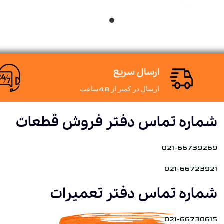
ارسال سریع
ارسال در کمتر از 48ساعت
شماره تماس دفتر فروش قطعات
021-66739269
021-66723921
شماره تماس دفتر تعمیرات
021-66730615