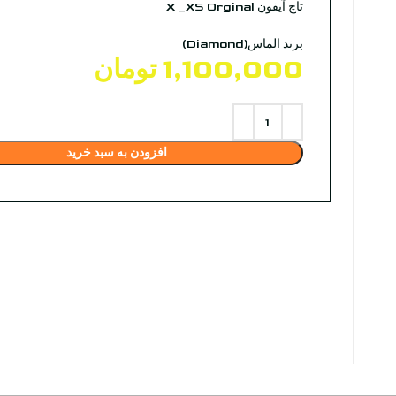
تاچ آیفون X _XS Orginal
برند الماس(Diamond)
1,100,000
تومان
افزودن به سبد خرید