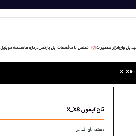
پد
اپل واچ
ابزار تعمیرات
تماس با ما
قطعات اپل پارتس
درباره ما
صفحه موبایل
ف
X_
تاچ آیفون X_XS
دسته:
تاچ الماس