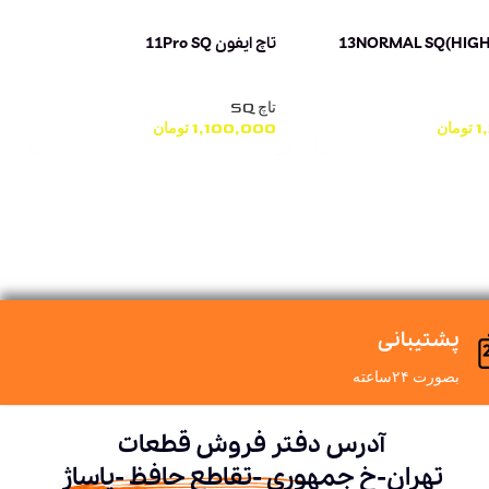
چ آیفون 13NORMAL SQ(HIGH-
تاچ ایفون 11Pro SQ
تاچ SQ
1
تومان
1,100,000
تومان
پشتیبانی
بصورت ۲۴ساعته
آدرس دفتر فروش قطعات
تهران-خ جمهوری -تقاطع حافظ -پاساژ