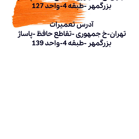
بزرگمهر -طبقه 4-واحد 127
آدرس تعمیرات
تهران-خ جمهوری -تقاطع حافظ -پاساژ
بزرگمهر -طبقه 4-واحد 139