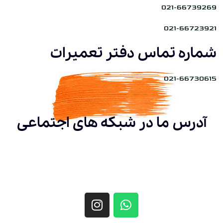
021-66739269
021-66723921
شماره تماس دفتر تعمیرات
021-66730615
آدرس ما در شبکه های اجتماعی