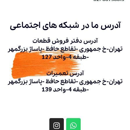
آدرس ما در شبکه های اجتماعی
آدرس دفتر فروش قطعات
تهران-خ جمهوری -تقاطع حافظ -پاساژ بزرگمهر
-طبقه 4-واحد 127
آدرس تعمیرات
تهران-خ جمهوری -تقاطع حافظ -پاساژ بزرگمهر
-طبقه 4-واحد 139