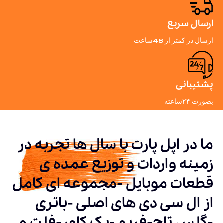
ارسال سریع
ارسال در کمتر از 48ساعت
پشتیبانی
بصورت ۲۴ساعته
ما در اپل پارت با سال ها تجربه در
زمینه واردات و توزیع عمده ی
قطعات موبایل -مجموعه ای کامل
از ال سی دی های اصلی -باتری
-گلس تاچ-فریم -بک کاور-فلت و