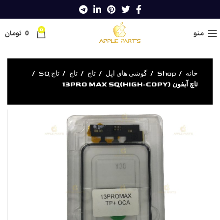
0
منو
0
تومان
خانه
Shop
گوشی های اپل
تاچ
تاچ
تاچ SQ
تاچ آیفون 13PRO MAX SQ(HIGH-COPY)