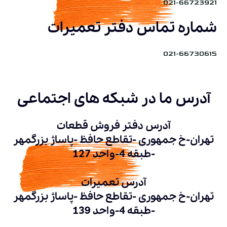
021-66723921
شماره تماس دفتر تعمیرات
021-66730615
آدرس ما در شبکه های اجتماعی
آدرس دفتر فروش قطعات
تهران-خ جمهوری -تقاطع حافظ -پاساژ بزرگمهر
-طبقه 4-واحد 127
آدرس تعمیرات
تهران-خ جمهوری -تقاطع حافظ -پاساژ بزرگمهر
-طبقه 4-واحد 139