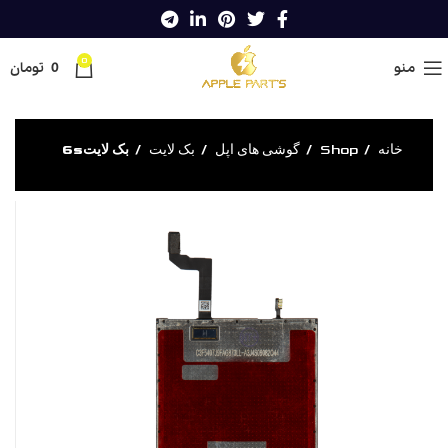
0
منو
0
تومان
خانه
Shop
گوشی های اپل
بک لایت
بک لایت6s