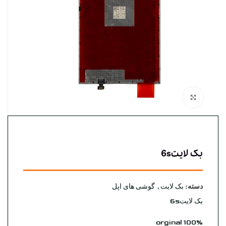
بزرگنمایی تصویر
بک لایت6s
دسته:
بک لایت
,
گوشی های اپل
بک لایت6s
orginal 100%