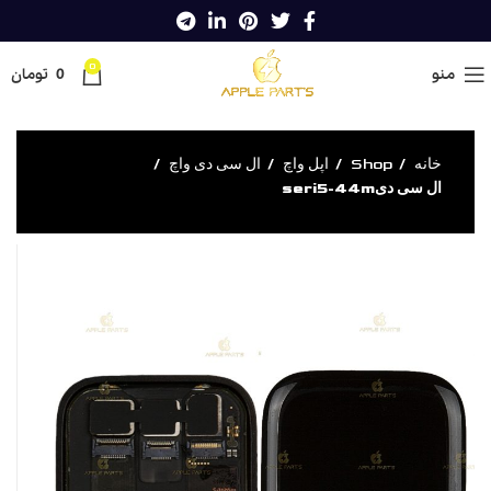
0
منو
0
تومان
خانه
Shop
اپل واچ
ال سی دی واچ
ال سی دیseri5-44m