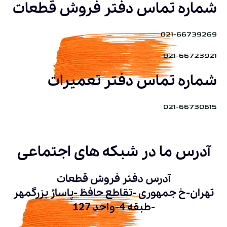
شماره تماس دفتر فروش قطعات
021-66739269
021-66723921
شماره تماس دفتر تعمیرات
021-66730615
آدرس ما در شبکه های اجتماعی
آدرس دفتر فروش قطعات
تهران-خ جمهوری -تقاطع حافظ -پاساژ بزرگمهر
-طبقه 4-واحد 127