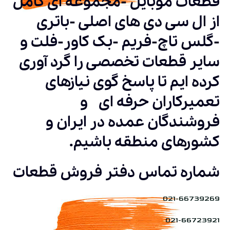
قطعات موبایل -مجموعه ای کامل
از ال سی دی های اصلی -باتری
-گلس تاچ-فریم -بک کاور-فلت و
سایر قطعات تخصصی را گرد آوری
کرده ایم تا پاسخ گوی نیازهای
تعمیرکاران حرفه ای و
فروشندگان عمده در ایران و
کشورهای منطقه باشیم.
شماره تماس دفتر فروش قطعات
021-66739269
021-66723921