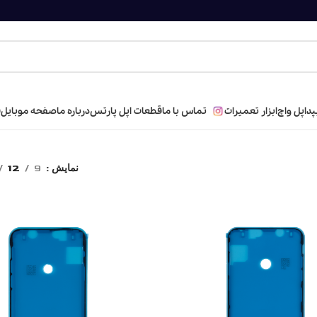
پد
اپل واچ
ابزار تعمیرات
تماس با ما
قطعات اپل پارتس
درباره ما
صفحه موبایل
ف
S
گوشی های اپل
چسب آب بندی
نمایش
9
12