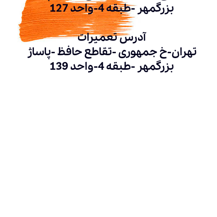
بزرگمهر -طبقه 4-واحد 127
آدرس تعمیرات
تهران-خ جمهوری -تقاطع حافظ -پاساژ
بزرگمهر -طبقه 4-واحد 139