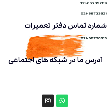
021-66739269
021-66723921
شماره تماس دفتر تعمیرات
021-66730615
آدرس ما در شبکه های اجتماعی