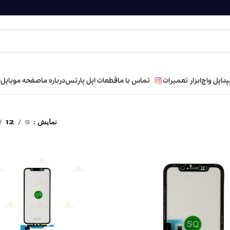
پد
اپل واچ
ابزار تعمیرات
تماس با ما
قطعات اپل پارتس
درباره ما
صفحه موبایل
ف
S
گوشی های اپل
تاچ
تاچ
تاچ SQ
نمایش
9
12