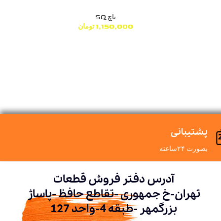
تاچ SQ
1,150,000
تومان
پشتیبانی
بصورت ۲۴ساعته
آدرس دفتر فروش قطعات
تهران-خ جمهوری -تقاطع حافظ -پاساژ
بزرگمهر -طبقه 4-واحد 127