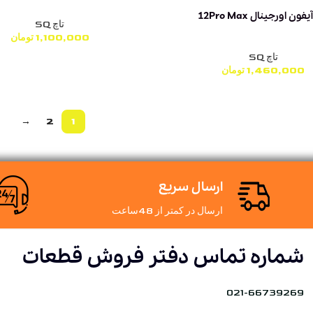
فون اورجینال 12Pro Max
تاچ SQ
1,100,000
تومان
تاچ SQ
1,460,000
تومان
→
2
1
ارسال سریع
ارسال در کمتر از 48ساعت
شماره تماس دفتر فروش قطعات
021-66739269