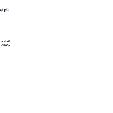
تاچ ایفون (-Copy
اتمام م
وجودی