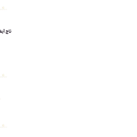
تاچ آیفون HIGH-COPY