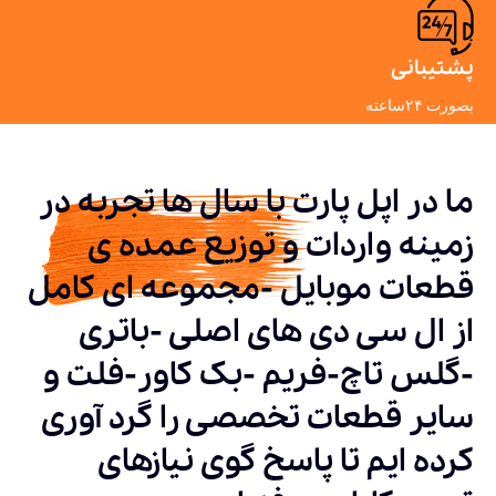
پشتیبانی
بصورت ۲۴ساعته
ما در اپل پارت با سال ها تجربه در
زمینه واردات و توزیع عمده ی
قطعات موبایل -مجموعه ای کامل
از ال سی دی های اصلی -باتری
-گلس تاچ-فریم -بک کاور-فلت و
سایر قطعات تخصصی را گرد آوری
کرده ایم تا پاسخ گوی نیازهای