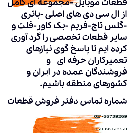
قطعات موبایل -مجموعه ای کامل
از ال سی دی های اصلی -باتری
-گلس تاچ-فریم -بک کاور-فلت و
سایر قطعات تخصصی را گرد آوری
کرده ایم تا پاسخ گوی نیازهای
تعمیرکاران حرفه ای و
فروشندگان عمده در ایران و
کشورهای منطقه باشیم.
شماره تماس دفتر فروش قطعات
021-66739269
021-66723921