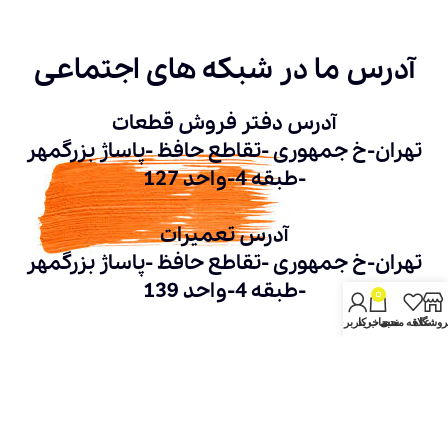
آدرس ما در شبکه های اجتماعی
آدرس دفتر فروش قطعات
تهران-خ جمهوری -تقاطع حافظ -پاساژ بزرگمهر
-طبقه 4-واحد 127
آدرس تعمیرات
تهران-خ جمهوری -تقاطع حافظ -پاساژ بزرگمهر
-طبقه 4-واحد 139
0
روشگاه
علاقه مندی
سبد خرید
حساب کاربری من