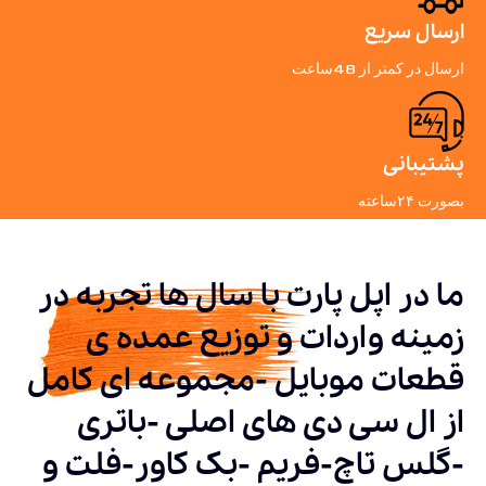
ارسال سریع
ارسال در کمتر از 48ساعت
پشتیبانی
بصورت ۲۴ساعته
ما در اپل پارت با سال ها تجربه در
زمینه واردات و توزیع عمده ی
قطعات موبایل -مجموعه ای کامل
از ال سی دی های اصلی -باتری
-گلس تاچ-فریم -بک کاور-فلت و