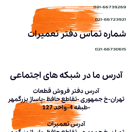
021-66739269
021-66723921
شماره تماس دفتر تعمیرات
021-66730615
آدرس ما در شبکه های اجتماعی
آدرس دفتر فروش قطعات
تهران-خ جمهوری -تقاطع حافظ -پاساژ بزرگمهر
-طبقه 4-واحد 127
آدرس تعمیرات