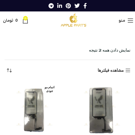
0
منو
0
تومان
خانه
Shop
گوشی های اپل
تاچ
تاچ
تاچ فلت بلند
نمایش دادن همه 2 نتیجه
مشاهده فیلترها
اتمام مو
جودی