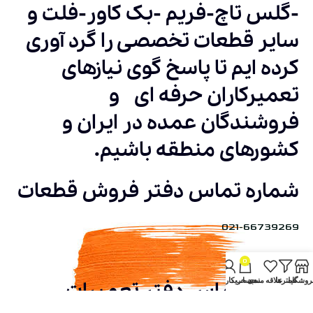
-گلس تاچ-فریم -بک کاور-فلت و
سایر قطعات تخصصی را گرد آوری
کرده ایم تا پاسخ گوی نیازهای
تعمیرکاران حرفه ای و
فروشندگان عمده در ایران و
کشورهای منطقه باشیم.
شماره تماس دفتر فروش قطعات
021-66739269
021-66723921
0
روشگاه
فیلترها
علاقه مندی
سبد خرید
حساب کاربری من
شماره تماس دفتر تعمیرات