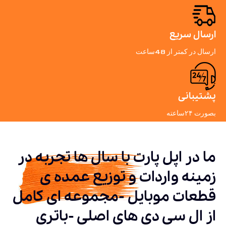
ارسال سریع
ارسال در کمتر از 48ساعت
پشتیبانی
بصورت ۲۴ساعته
ما در اپل پارت با سال ها تجربه در
زمینه واردات و توزیع عمده ی
قطعات موبایل -مجموعه ای کامل
از ال سی دی های اصلی -باتری