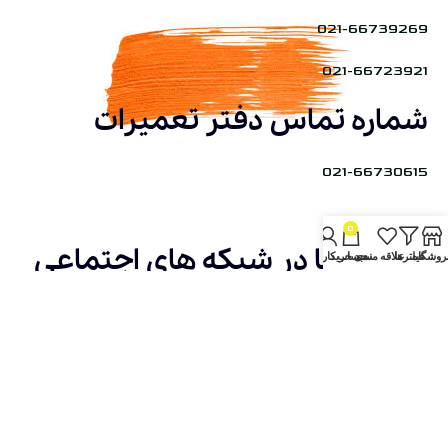
021-66739269
021-66723921
شماره تماس دفتر تعمیرات
021-66730615
0
آدرس ما در شبکه های اجتماعی
روشگاه
فیلترها
علاقه مندی
سبد خرید
حساب کاربری من
آدرس دفتر فروش قطعات
تهران-خ جمهوری -تقاطع حافظ -پاساژ بزرگمهر
-طبقه 4-واحد 127
آدرس تعمیرات